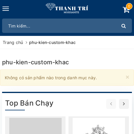
0
Toggle
navigation
Trang chủ
phu-kien-custom-khac
phu-kien-custom-khac
×
Không có sản phẩm nào trong danh mục này.
Top Bán Chạy