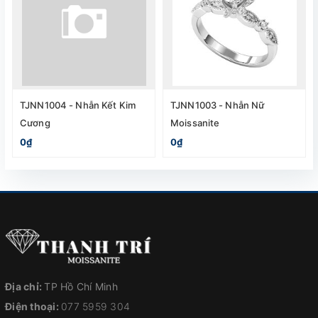
TJNN1004 - Nhẫn Kết Kim
TJNN1003 - Nhẫn Nữ
Cương
Moissanite
0₫
0₫
Địa chỉ:
TP Hồ Chí Minh
Điện thoại:
077 5959 304